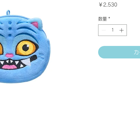
価
￥2,530
格
数量
*
カ