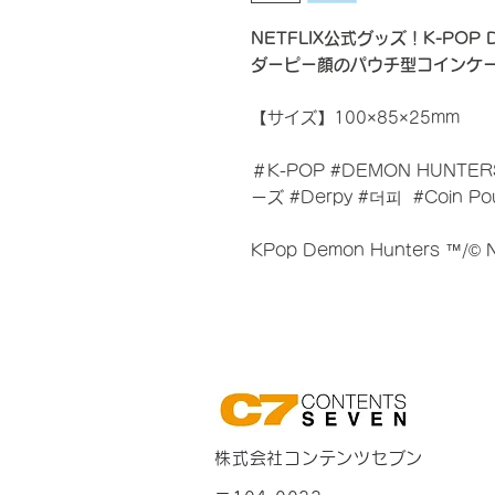
NETFLIX公式グッズ！K-POP 
ダーピー顔のパウチ型コインケ
【サイズ】100×85×25mm
＃K-POP #DEMON HUNT
ーズ #Derpy #더피 #Coin P
KPop Demon Hunters ™/© Net
株式会社コンテンツセブン