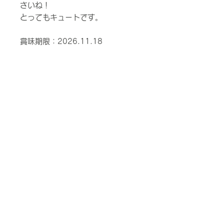
さいね！
とってもキュートです。
賞味期限：2026.11.18
株式会社コンテンツセブン
〒104-0033
東京都中央区新川2-9-9 SHビル（受
付3階）
yeptown@contents7.co.jp
https://www.contents7.co.jp/
特定商取引に関する法律に基づく表示