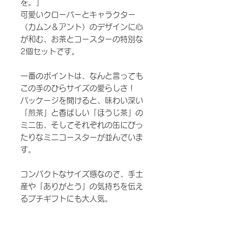
を。」
可愛いクローバーとキャラクター
（カムン＆アント）のデザインに心
が和む、お茶とコースターの特別な
2個セットです。
一番のポイントは、なんと言っても
この手のひらサイズの愛らしさ！
パッケージを開けると、味わい深い
「煎茶」と香ばしい「ほうじ茶」の
ミニ缶、そしてそれぞれの缶にぴっ
たりなミニコースターが並んでいま
す。
コンパクトなサイズ感なので、手土
産や「ありがとう」の気持ちを伝え
るプチギフトにも大人気。
お気に入りのマイカップをコースタ
ーに乗せて、素敵なお茶の時間をお